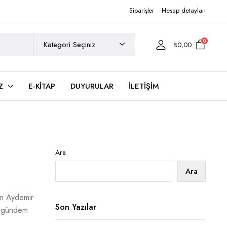
Siparişler
Hesap detayları
0
₺
0,00
Z
E-KITAP
DUYURULAR
İLETIŞIM
Ara
Ara
min Aydemir
Son Yazılar
24 gündem