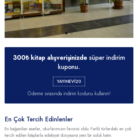
300₺ kitap alışverişinizde
süper indirim
kuponu.
YAYINEVİ20
Ödeme sırasında indirim kodunu kullanın!
En Çok Tercih Edinlenler
En beğenilen eserler, okurlarımızın favorisi oldu. Farklı türlerdeki en çok
tercih edilen kitaplarla edebiyat dünyasına yeni bir soluk katın.