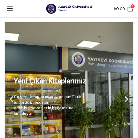
0
₺
0,00