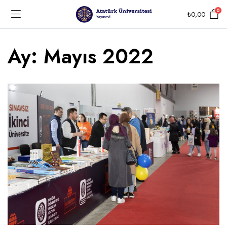
0
₺
0,00
Ay:
Mayıs 2022