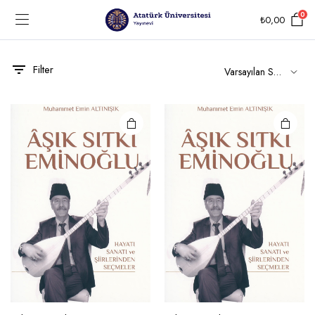
0
₺
0,00
Filter