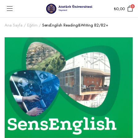
0
₺
0,00
Ana Sayfa
Eğitim
SensEnglish Reading&Writing B2/B2+