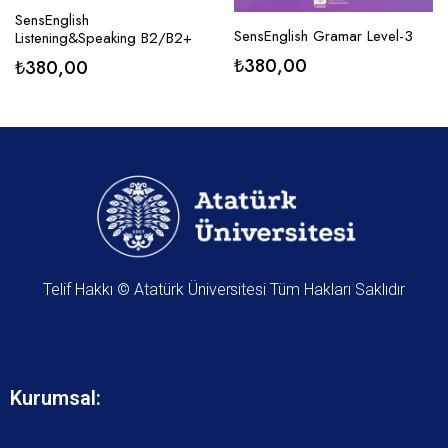
SensEnglish
SensEnglish Gramar Level-3
Listening&Speaking B2/B2+
₺
380,00
₺
380,00
Telif Hakkı © Atatürk Üniversitesi Tüm Hakları Saklıdır
Kurumsal: