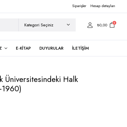
Siparişler
Hesap detayları
0
₺
0,00
Z
E-KITAP
DUYURULAR
İLETIŞIM
k Üniversitesindeki Halk
8-1960)