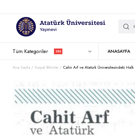
Tüm Kategoriler
ANASAYFA
385
Ana Sayfa
Sosyal Bilimler
Cahir Arf ve Atatürk Üniversitesindeki Hal