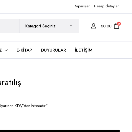
Siparişler
Hesap detayları
0
₺
0,00
Z
E-KITAP
DUYURULAR
İLETIŞIM
ratılış
yarınca KDV’den İstisnadır”