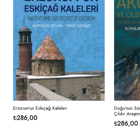
Erzurum’un Eskiçağ Kaleleri
Doğu’nun Sön
Çıldır Araştı
₺
286,00
₺
286,00