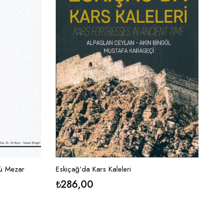
Eskiçağ’da Kars Kaleleri
yü Mezar
₺
286,00