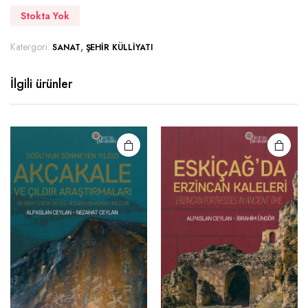
Stokta Yok
Katergori:
,
SANAT
ŞEHIR KÜLLIYATI
İlgili ürünler