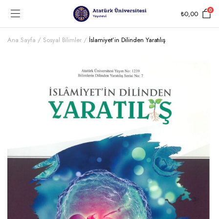
0
₺
0,00
Ana Sayfa
Sosyal Bilimler
İslamiyet’in Dilinden Yaratılış