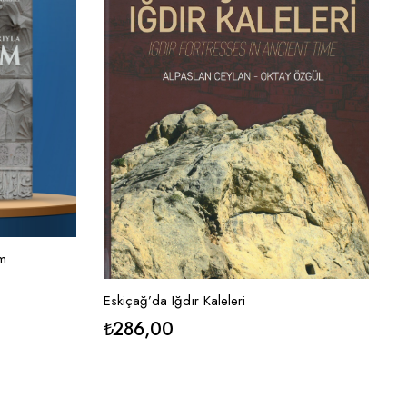
um
Eskiçağ’da Iğdır Kaleleri
₺
286,00