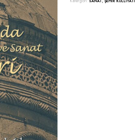
Katergori:
,
SANAT
ŞEHIR KÜLLIYATI