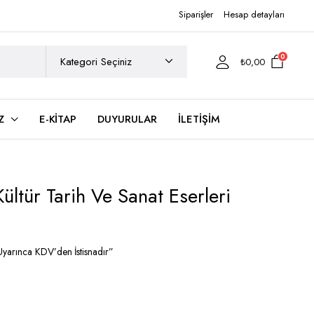
Siparişler
Hesap detayları
0
₺
0,00
Z
E-KITAP
DUYURULAR
İLETIŞIM
ltür Tarih Ve Sanat Eserleri
yarınca KDV’den İstisnadır”