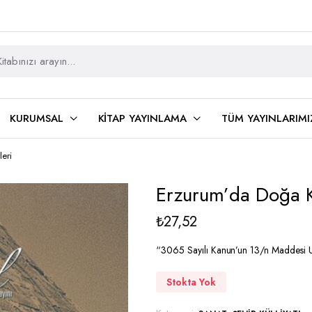
KURUMSAL
KITAP YAYINLAMA
TÜM YAYINLARIMI
eri
Erzurum’da Doğa Kü
₺
27,52
“3065 Sayılı Kanun’un 13/n Maddesi U
Stokta Yok